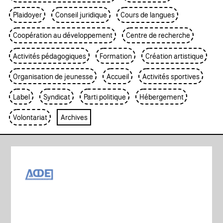
Plaidoyer
Conseil juridique
Cours de langues
Coopération au développement
Centre de recherche
Activités pédagogiques
Formation
Création artistique
Organisation de jeunesse
Accueil
Activités sportives
Label
Syndicat
Parti politique
Hébergement
Volontariat
Archives