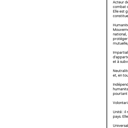
Acteur d
combat de
Elle est
constitue
Humanité 
Mouvemen
national,
protéger 
mutuelle,
Impartial
d'apparte
et à subv
Neutralit
et, en to
Indépenda
humanitai
pourtant
Volontari
Unité : i
pays. Ell
Universal