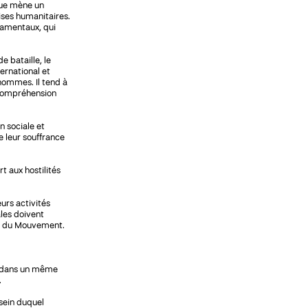
que mène un
ises humanitaires.
damentaux, qui
 bataille, le
ernational et
 hommes. Il tend à
a compréhension
on sociale et
e leur souffrance
t aux hostilités
urs activités
ales doivent
es du Mouvement.
ge dans un même
.
sein duquel