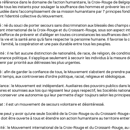
e référence dans le domaine de l'action humanitaire, la Croix-Rouge de Belgi
 tous les instants pour soulager la souffrance des hommes et prévenir les cr
 guidée dans l'accomplissement de sa mission humanitaire par 7 principes fon
nt l'identité collective du Mouvement.
: né du souci de porter secours sans discrimination aux blessés des champs de
t international de la Croix-Rouge et du Croissant-Rouge, sous son aspect int
 s'efforce de prévenir et d'alléger en toutes circonstances les souffrances des
la vie et la santé ainsi qu'à faire respecter la personne humaine. Il favorise l
 l'amitié, la coopération et une paix durable entre tous les peuples.
ité : il ne fait aucune distinction de nationalité, de race, de religion, de conditi
nance politique. Il s'applique seulement à secourir les individus à la mesure d
enir par priorité aux détresses les plus urgentes.
é : afin de garder la confiance de tous, le Mouvement s'abstient de prendre par
ut temps, aux controverses d'ordre politique, racial, religieux et idéologique.
nce : le Mouvement est indépendant. Auxiliaires des pouvoirs publics dans le
res et soumises aux lois qui régissent leur pays respectif, les Sociétés nation
 conserver une autonomie qui leur permette d'agir toujours selon les princip
at : il est un mouvement de secours volontaire et désintéressé.
l ne peut y avoir qu'une seule Société de la Croix-Rouge ou du Croissant-Rou
e doit être ouverte à tous et étendre son action humanitaire au territoire entier
ité : le Mouvement international de la Croix-Rouge et du Croissant-Rouge, au 